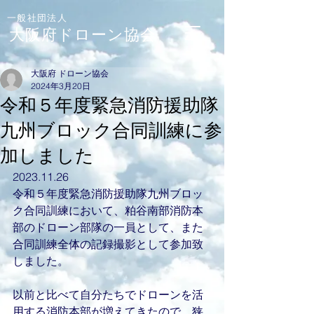
一般社団法人
大阪府ドローン協会
大阪府 ドローン協会
2024年3月20日
令和５年度緊急消防援助隊
九州ブロック合同訓練に参
加しました
2023.11.26
令和５年度緊急消防援助隊九州ブロッ
ク合同訓練において、粕谷南部消防本
部のドローン部隊の一員として、また
合同訓練全体の記録撮影として参加致
しました。
以前と比べて自分たちでドローンを活
用する消防本部が増えてきたので、狭