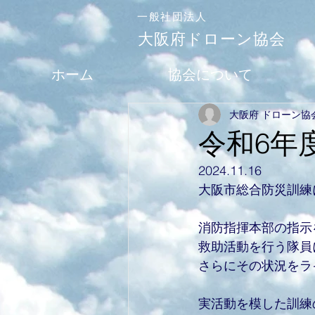
一般社団法人
大阪府ドローン協会
ホーム
協会について
大阪府 ドローン協
令和6年
2024.11.16
大阪市総合防災訓練
消防指揮本部の指示を
救助活動を行う隊員に
さらにその状況をラ
実活動を模した訓練