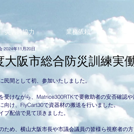
災害時協力
業務依頼
地域
会
2024年11月20日
度大阪市総合防災訓練実
に民間として初、参加いたしました。
受けながら、Matrice300RTKで要救助者の安否確認
向け、FlyCart30で資器材の搬送を行いました。
イブ配信で見て頂きました。
のため、横山大阪市長や市議会議員の皆様ら視察者の方