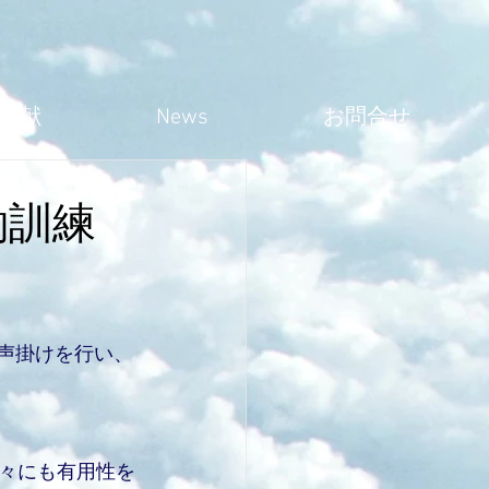
貢献
News
お問合せ
働訓練
や声掛けを行い、
々にも有用性を